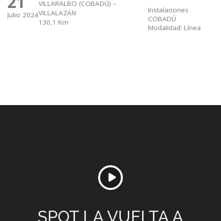
21
VILLARALBO (COBADÚ) –
Instalaciones
VILLALAZÁN
Julio
2024
COBADÚ
130,1 Km
Modalidad: Línea
SPOT LA VUELTA A