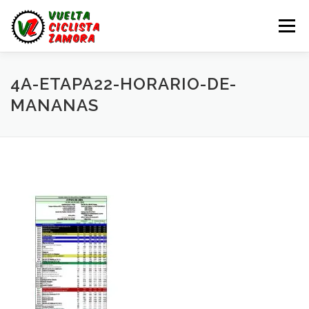
Saltar
al
Menú
contenido
LA VUELTA ZAMORA
CALENDARIO
NOTICIAS
4A-ETAPA22-HORARIO-DE-
MANANAS
LA VUELTA
LA VUELTA ZAMORA – EN DIRECTO