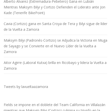
Alberto Álvarez (Extremadura-Pebetero) Gana en Lubián
Mientras Maksym Bilyi y Cortizo Defienden el Liderato ante Jon
Kade (Tenerife BikePoint)
Cavia (Cortizo) gana en Santa Croya de Tera y Bilyi sigue de líder
de la Vuelta a Zamora
Maksym Bilyi (Padronés-Cortizo) se Adjudica la Victoria en Muga
de Sayago y se Convierte en el Nuevo Líder de la Vuelta a
Zamora
Aitor Agirre (Laboral Kutxa) brilla en Ricobayo y lidera la Vuelta a
Zamora
Tweets by lavueltaazamora
Fields se impone en el doblete del Team California en Villalazán
mientras que Maksym Bilyi (Cortizo) culmina su triunfo en la