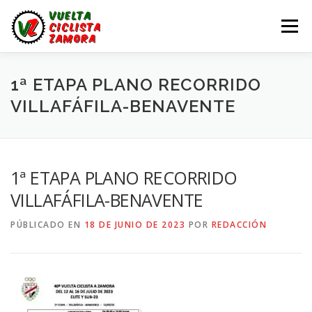
Saltar
al
Menú
contenido
LA VUELTA ZAMORA
CALENDARIO
NOTICIAS
1ª ETAPA PLANO RECORRIDO
VILLAFÁFILA-BENAVENTE
LA VUELTA
LA VUELTA ZAMORA – EN DIRECTO
1ª ETAPA PLANO RECORRIDO
VILLAFÁFILA-BENAVENTE
PÚBLICADO EN
18 DE JUNIO DE 2023
POR
REDACCIÓN