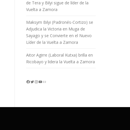
de Tera y Bilyi sigue de líder de la
Vuelta a Zamora
Maksym Bilyi (Padronés-Cortizo) se
Adjudica la Victoria en Muga de
Sayago y se Convierte en el Nuevo
Líder de la Vuelta a Zamora
Aitor Agirre (Laboral Kutxa) brilla en
Ricobayo y lidera la Vuelta a Zamora
Facebook
Twitter
Instagram
YouTube
Enlace