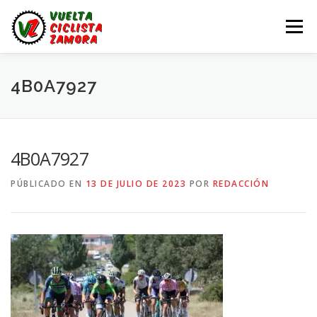
Saltar
al
Menú
contenido
LA VUELTA ZAMORA
CALENDARIO
NOTICIAS
4B0A7927
LA VUELTA
LA VUELTA ZAMORA – EN DIRECTO
4B0A7927
PÚBLICADO EN
13 DE JULIO DE 2023
POR
REDACCIÓN