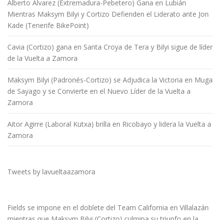
Alberto Álvarez (Extremadura-Pebetero) Gana en Lubián
Mientras Maksym Bilyi y Cortizo Defienden el Liderato ante Jon
Kade (Tenerife BikePoint)
Cavia (Cortizo) gana en Santa Croya de Tera y Bilyi sigue de líder
de la Vuelta a Zamora
Maksym Bilyi (Padronés-Cortizo) se Adjudica la Victoria en Muga
de Sayago y se Convierte en el Nuevo Líder de la Vuelta a
Zamora
Aitor Agirre (Laboral Kutxa) brilla en Ricobayo y lidera la Vuelta a
Zamora
Tweets by lavueltaazamora
Fields se impone en el doblete del Team California en Villalazán
mientras que Maksym Bilyi (Cortizo) culmina su triunfo en la