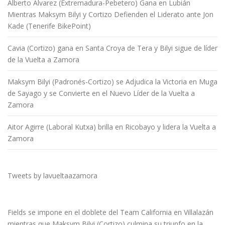
Alberto Álvarez (Extremadura-Pebetero) Gana en Lubián
Mientras Maksym Bilyi y Cortizo Defienden el Liderato ante Jon
Kade (Tenerife BikePoint)
Cavia (Cortizo) gana en Santa Croya de Tera y Bilyi sigue de líder
de la Vuelta a Zamora
Maksym Bilyi (Padronés-Cortizo) se Adjudica la Victoria en Muga
de Sayago y se Convierte en el Nuevo Líder de la Vuelta a
Zamora
Aitor Agirre (Laboral Kutxa) brilla en Ricobayo y lidera la Vuelta a
Zamora
Tweets by lavueltaazamora
Fields se impone en el doblete del Team California en Villalazán
mientras que Maksym Bilyi (Cortizo) culmina su triunfo en la