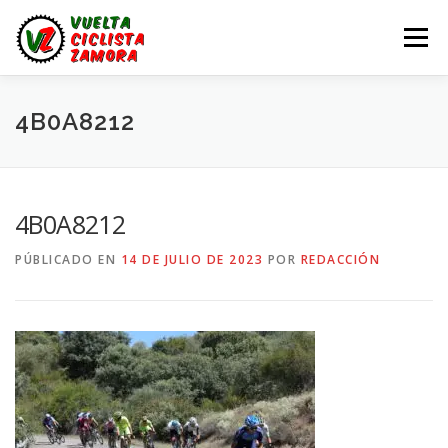
Saltar
al
Menú
contenido
LA VUELTA ZAMORA
CALENDARIO
NOTICIAS
4B0A8212
LA VUELTA
LA VUELTA ZAMORA – EN DIRECTO
4B0A8212
PÚBLICADO EN
14 DE JULIO DE 2023
POR
REDACCIÓN