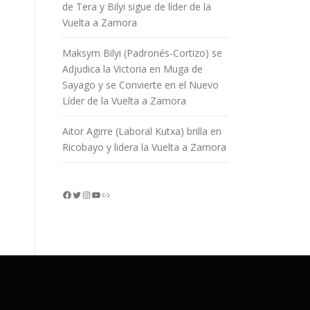
de Tera y Bilyi sigue de líder de la
Vuelta a Zamora
Maksym Bilyi (Padronés-Cortizo) se
Adjudica la Victoria en Muga de
Sayago y se Convierte en el Nuevo
Líder de la Vuelta a Zamora
Aitor Agirre (Laboral Kutxa) brilla en
Ricobayo y lidera la Vuelta a Zamora
Facebook
Twitter
Instagram
YouTube
Enlace