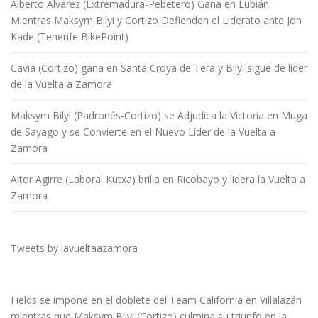
Alberto Álvarez (Extremadura-Pebetero) Gana en Lubián
Mientras Maksym Bilyi y Cortizo Defienden el Liderato ante Jon
Kade (Tenerife BikePoint)
Cavia (Cortizo) gana en Santa Croya de Tera y Bilyi sigue de líder
de la Vuelta a Zamora
Maksym Bilyi (Padronés-Cortizo) se Adjudica la Victoria en Muga
de Sayago y se Convierte en el Nuevo Líder de la Vuelta a
Zamora
Aitor Agirre (Laboral Kutxa) brilla en Ricobayo y lidera la Vuelta a
Zamora
Tweets by lavueltaazamora
Fields se impone en el doblete del Team California en Villalazán
mientras que Maksym Bilyi (Cortizo) culmina su triunfo en la