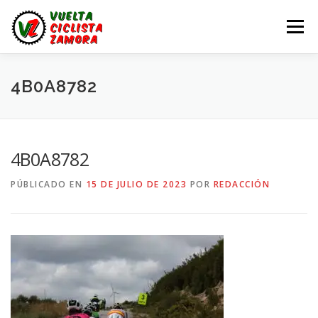
Saltar
al
Menú
contenido
LA VUELTA ZAMORA
CALENDARIO
NOTICIAS
4B0A8782
LA VUELTA
LA VUELTA ZAMORA – EN DIRECTO
4B0A8782
PÚBLICADO EN
15 DE JULIO DE 2023
POR
REDACCIÓN