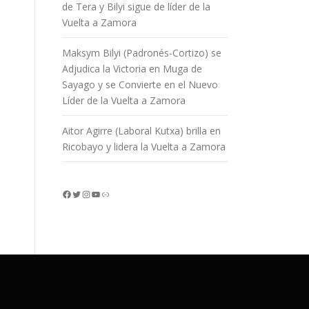
de Tera y Bilyi sigue de líder de la
Vuelta a Zamora
Maksym Bilyi (Padronés-Cortizo) se
Adjudica la Victoria en Muga de
Sayago y se Convierte en el Nuevo
Líder de la Vuelta a Zamora
Aitor Agirre (Laboral Kutxa) brilla en
Ricobayo y lidera la Vuelta a Zamora
Facebook
Twitter
Instagram
YouTube
Enlace