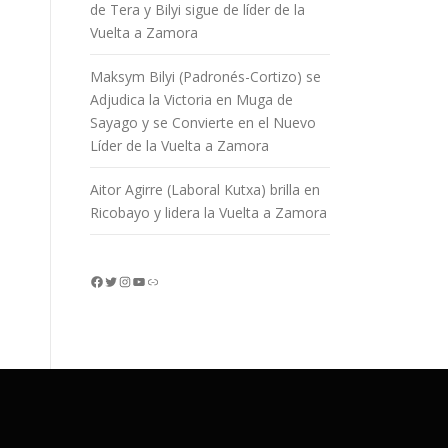
de Tera y Bilyi sigue de líder de la
Vuelta a Zamora
Maksym Bilyi (Padronés-Cortizo) se
Adjudica la Victoria en Muga de
Sayago y se Convierte en el Nuevo
Líder de la Vuelta a Zamora
Aitor Agirre (Laboral Kutxa) brilla en
Ricobayo y lidera la Vuelta a Zamora
Facebook
Twitter
Instagram
YouTube
Enlace