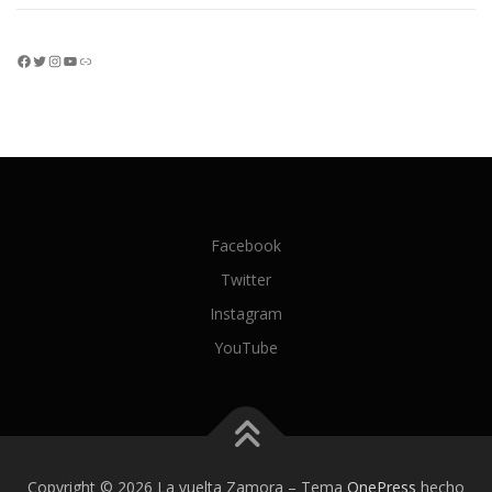
Facebook
Twitter
Instagram
YouTube
Enlace
Facebook
Twitter
Instagram
YouTube
Copyright © 2026 La vuelta Zamora
–
Tema
OnePress
hecho