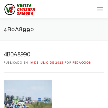
Saltar
al
Menú
contenido
LA VUELTA ZAMORA
CALENDARIO
NOTICIAS
4B0A8990
LA VUELTA
LA VUELTA ZAMORA – EN DIRECTO
4B0A8990
PÚBLICADO EN
16 DE JULIO DE 2023
POR
REDACCIÓN