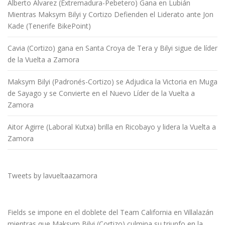
Alberto Álvarez (Extremadura-Pebetero) Gana en Lubián
Mientras Maksym Bilyi y Cortizo Defienden el Liderato ante Jon
Kade (Tenerife BikePoint)
Cavia (Cortizo) gana en Santa Croya de Tera y Bilyi sigue de líder
de la Vuelta a Zamora
Maksym Bilyi (Padronés-Cortizo) se Adjudica la Victoria en Muga
de Sayago y se Convierte en el Nuevo Líder de la Vuelta a
Zamora
Aitor Agirre (Laboral Kutxa) brilla en Ricobayo y lidera la Vuelta a
Zamora
Tweets by lavueltaazamora
Fields se impone en el doblete del Team California en Villalazán
mientras que Maksym Bilyi (Cortizo) culmina su triunfo en la