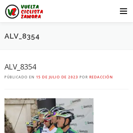
Saltar
al
Menú
contenido
LA VUELTA ZAMORA
CALENDARIO
NOTICIAS
ALV_8354
LA VUELTA
LA VUELTA ZAMORA – EN DIRECTO
ALV_8354
PÚBLICADO EN
15 DE JULIO DE 2023
POR
REDACCIÓN