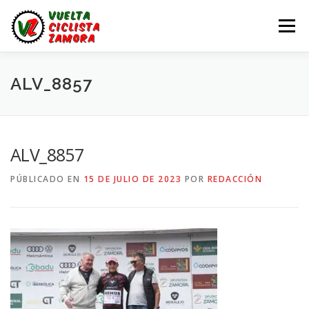
Saltar
al
Menú
contenido
LA VUELTA ZAMORA
CALENDARIO
NOTICIAS
ALV_8857
LA VUELTA
LA VUELTA ZAMORA – EN DIRECTO
ALV_8857
PÚBLICADO EN
15 DE JULIO DE 2023
POR
REDACCIÓN