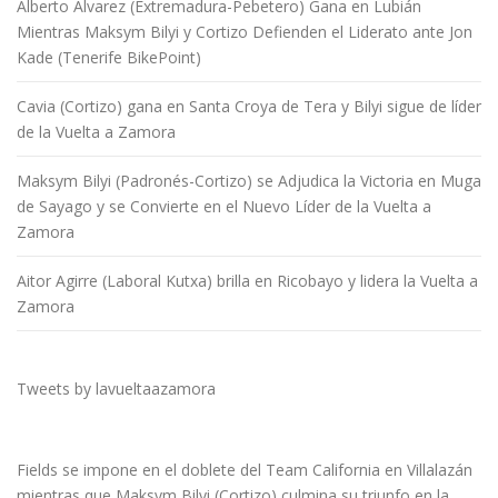
Alberto Álvarez (Extremadura-Pebetero) Gana en Lubián
Mientras Maksym Bilyi y Cortizo Defienden el Liderato ante Jon
Kade (Tenerife BikePoint)
Cavia (Cortizo) gana en Santa Croya de Tera y Bilyi sigue de líder
de la Vuelta a Zamora
Maksym Bilyi (Padronés-Cortizo) se Adjudica la Victoria en Muga
de Sayago y se Convierte en el Nuevo Líder de la Vuelta a
Zamora
Aitor Agirre (Laboral Kutxa) brilla en Ricobayo y lidera la Vuelta a
Zamora
Tweets by lavueltaazamora
Fields se impone en el doblete del Team California en Villalazán
mientras que Maksym Bilyi (Cortizo) culmina su triunfo en la