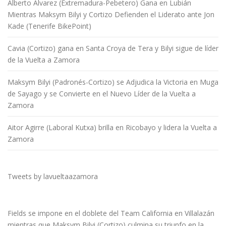
Alberto Álvarez (Extremadura-Pebetero) Gana en Lubián
Mientras Maksym Bilyi y Cortizo Defienden el Liderato ante Jon
Kade (Tenerife BikePoint)
Cavia (Cortizo) gana en Santa Croya de Tera y Bilyi sigue de líder
de la Vuelta a Zamora
Maksym Bilyi (Padronés-Cortizo) se Adjudica la Victoria en Muga
de Sayago y se Convierte en el Nuevo Líder de la Vuelta a
Zamora
Aitor Agirre (Laboral Kutxa) brilla en Ricobayo y lidera la Vuelta a
Zamora
Tweets by lavueltaazamora
Fields se impone en el doblete del Team California en Villalazán
mientras que Maksym Bilyi (Cortizo) culmina su triunfo en la