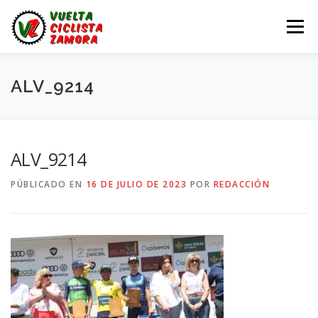
Saltar
al
Menú
contenido
LA VUELTA ZAMORA
CALENDARIO
NOTICIAS
ALV_9214
LA VUELTA
LA VUELTA ZAMORA – EN DIRECTO
ALV_9214
PÚBLICADO EN
16 DE JULIO DE 2023
POR
REDACCIÓN