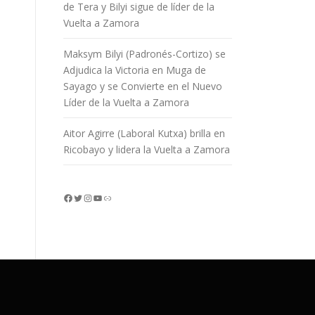
de Tera y Bilyi sigue de líder de la
Vuelta a Zamora
Maksym Bilyi (Padronés-Cortizo) se
Adjudica la Victoria en Muga de
Sayago y se Convierte en el Nuevo
Líder de la Vuelta a Zamora
Aitor Agirre (Laboral Kutxa) brilla en
Ricobayo y lidera la Vuelta a Zamora
Facebook
Twitter
Instagram
YouTube
Enlace