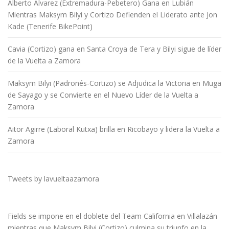
Alberto Álvarez (Extremadura-Pebetero) Gana en Lubián
Mientras Maksym Bilyi y Cortizo Defienden el Liderato ante Jon
Kade (Tenerife BikePoint)
Cavia (Cortizo) gana en Santa Croya de Tera y Bilyi sigue de líder
de la Vuelta a Zamora
Maksym Bilyi (Padronés-Cortizo) se Adjudica la Victoria en Muga
de Sayago y se Convierte en el Nuevo Líder de la Vuelta a
Zamora
Aitor Agirre (Laboral Kutxa) brilla en Ricobayo y lidera la Vuelta a
Zamora
Tweets by lavueltaazamora
Fields se impone en el doblete del Team California en Villalazán
mientras que Maksym Bilyi (Cortizo) culmina su triunfo en la