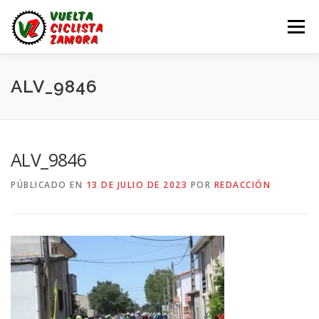
Saltar
al
Menú
contenido
LA VUELTA ZAMORA
CALENDARIO
NOTICIAS
ALV_9846
LA VUELTA
LA VUELTA ZAMORA – EN DIRECTO
ALV_9846
PÚBLICADO EN
13 DE JULIO DE 2023
POR
REDACCIÓN