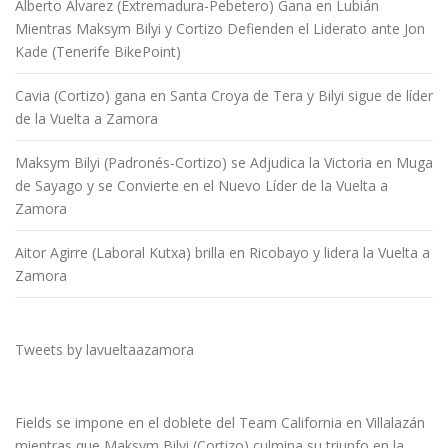
Alberto Álvarez (Extremadura-Pebetero) Gana en Lubián
Mientras Maksym Bilyi y Cortizo Defienden el Liderato ante Jon
Kade (Tenerife BikePoint)
Cavia (Cortizo) gana en Santa Croya de Tera y Bilyi sigue de líder
de la Vuelta a Zamora
Maksym Bilyi (Padronés-Cortizo) se Adjudica la Victoria en Muga
de Sayago y se Convierte en el Nuevo Líder de la Vuelta a
Zamora
Aitor Agirre (Laboral Kutxa) brilla en Ricobayo y lidera la Vuelta a
Zamora
Tweets by lavueltaazamora
Fields se impone en el doblete del Team California en Villalazán
mientras que Maksym Bilyi (Cortizo) culmina su triunfo en la