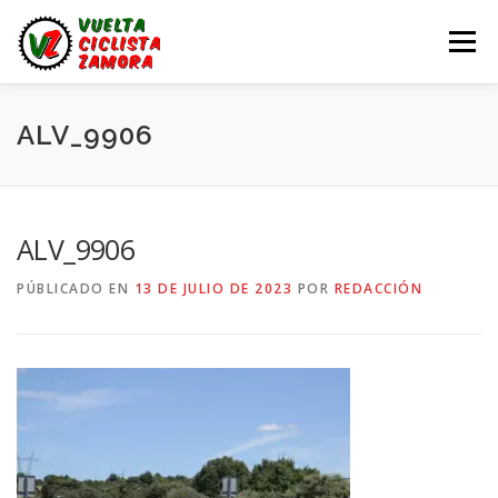
Saltar
al
Menú
contenido
LA VUELTA ZAMORA
CALENDARIO
NOTICIAS
ALV_9906
LA VUELTA
LA VUELTA ZAMORA – EN DIRECTO
ALV_9906
PÚBLICADO EN
13 DE JULIO DE 2023
POR
REDACCIÓN