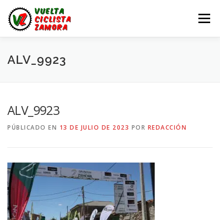
Saltar
al
Menú
contenido
LA VUELTA ZAMORA
CALENDARIO
NOTICIAS
ALV_9923
LA VUELTA
LA VUELTA ZAMORA – EN DIRECTO
ALV_9923
PÚBLICADO EN
13 DE JULIO DE 2023
POR
REDACCIÓN