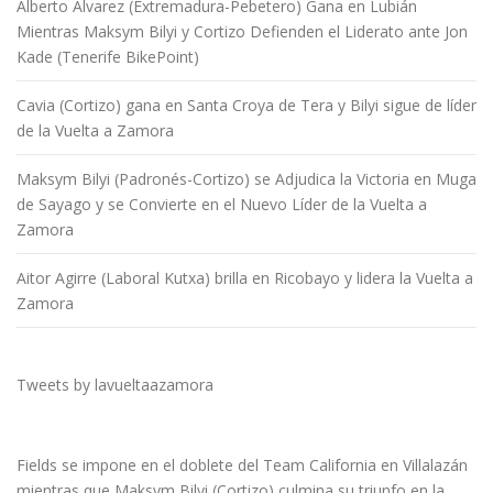
Alberto Álvarez (Extremadura-Pebetero) Gana en Lubián
Mientras Maksym Bilyi y Cortizo Defienden el Liderato ante Jon
Kade (Tenerife BikePoint)
Cavia (Cortizo) gana en Santa Croya de Tera y Bilyi sigue de líder
de la Vuelta a Zamora
Maksym Bilyi (Padronés-Cortizo) se Adjudica la Victoria en Muga
de Sayago y se Convierte en el Nuevo Líder de la Vuelta a
Zamora
Aitor Agirre (Laboral Kutxa) brilla en Ricobayo y lidera la Vuelta a
Zamora
Tweets by lavueltaazamora
Fields se impone en el doblete del Team California en Villalazán
mientras que Maksym Bilyi (Cortizo) culmina su triunfo en la