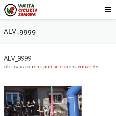
Saltar
al
Menú
contenido
LA VUELTA ZAMORA
CALENDARIO
NOTICIAS
ALV_9999
LA VUELTA
LA VUELTA ZAMORA – EN DIRECTO
ALV_9999
PÚBLICADO EN
14 DE JULIO DE 2023
POR
REDACCIÓN