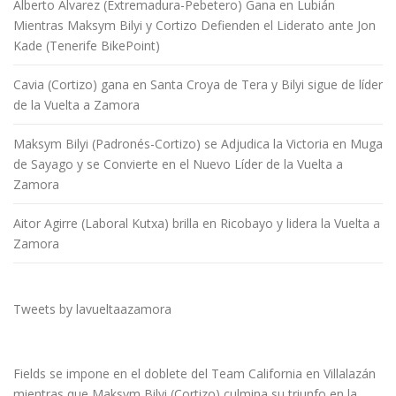
Alberto Álvarez (Extremadura-Pebetero) Gana en Lubián
Mientras Maksym Bilyi y Cortizo Defienden el Liderato ante Jon
Kade (Tenerife BikePoint)
Cavia (Cortizo) gana en Santa Croya de Tera y Bilyi sigue de líder
de la Vuelta a Zamora
Maksym Bilyi (Padronés-Cortizo) se Adjudica la Victoria en Muga
de Sayago y se Convierte en el Nuevo Líder de la Vuelta a
Zamora
Aitor Agirre (Laboral Kutxa) brilla en Ricobayo y lidera la Vuelta a
Zamora
Tweets by lavueltaazamora
Fields se impone en el doblete del Team California en Villalazán
mientras que Maksym Bilyi (Cortizo) culmina su triunfo en la