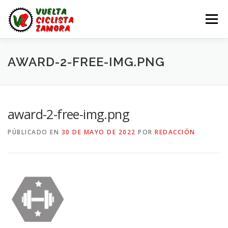
Saltar
al
Menú
contenido
LA VUELTA ZAMORA
CALENDARIO
NOTICIAS
AWARD-2-FREE-IMG.PNG
LA VUELTA
LA VUELTA ZAMORA – EN DIRECTO
award-2-free-img.png
PÚBLICADO EN
30 DE MAYO DE 2022
POR
REDACCIÓN