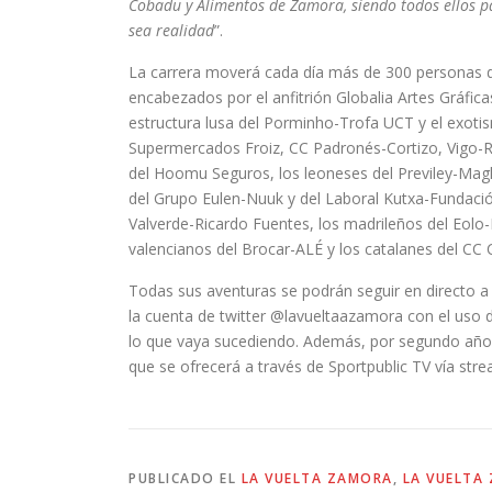
Cobadu y Alimentos de Zamora, siendo todos ellos p
sea realidad
”.
La carrera moverá cada día más de 300 personas du
encabezados por el anfitrión Globalia Artes Gráfi
estructura lusa del Porminho-Trofa UCT y el exotism
Supermercados Froiz, CC Padronés-Cortizo, Vigo-Rí
del Hoomu Seguros, los leoneses del Previley-Magl
del Grupo Eulen-Nuuk y del Laboral Kutxa-Fundación
Valverde-Ricardo Fuentes, los madrileños del Eolo
valencianos del Brocar-ALÉ y los catalanes del CC
Todas sus aventuras se podrán seguir en directo a 
la cuenta de twitter @lavueltaazamora con el uso
lo que vaya sucediendo. Además, por segundo año s
que se ofrecerá a través de Sportpublic TV vía str
PUBLICADO EL
LA VUELTA ZAMORA
,
LA VUELTA