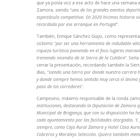
que ya ponía voz a ese acto de hace una semana en 
Zamora, siendo “
uno de los grandes eventos deporti
espectáculo competitivo. En 2020 hicimos historia s
recordada por ese arranque en Portugal
”.
También, Enrique Sánchez-Guijo, como representante
ciclismo “
por ser una herramienta de indudable valor
riqueza turística poniendo en el foco lugares marav
tremendo incendio de la Sierra de la Culebra
”. Serí
cerrar la presentación, recordando también la Sierr
días, “
siendo una tierra por donde nuestra carrera h
y donde siempre hemos sentido muy cerca el ánimo y 
paso de los corredores
”.
Campesino, máximo responsable de la ronda zamor
instituciones, destacando la Diputación de Zamora q
Municipal de Bragança, que con su disposición ha he
cada ayuntamiento por las facilidades otorgadas. Y,
siempre, como Caja Rural Zamora y Hotel Casa Aurel
Cobreros y Moralejo Selección. Quiero también men