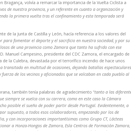
Bragança, volvía a remarcar la importancia de la Vuelta Ciclista a
vos de nuestra provincia, y un referente en cuanto a organización y
iendo la primera vuelta tras el confinamiento y esta temporada será
 de la Junta de Castilla y León, hacía referencia a los valores del
 para fomentar el deporte y el sacrificio en nuestra sociedad, y por su
illosos de una provincia como Zamora que tanto ha sufrido con ese
a D. Manuel Campesino, presidente del CDC Zamora, el encargado de
a de la Culebra, devastada por el terrorífico incendio de hace unos
a transitado en multitud de ocasiones, dejando batallas espectaculares
fuerza de los vecinos y aficionados que se volcaban en cada pueblo al
ana, también tenía palabras de agradecimiento “
tanto a las diferent
ue siempre se vuelca con su carrera, como en este caso la Cámara
cho posible el sueño de poder partir desde Portugal. Evidentemente, a
 por supuesto, a todos esos colaboradores, empezando por los de
ia, y con incorporaciones importantísimas como Grupo CT, Lácteas
cionar a Honza-Hongos de Zamora, Esla Centros de Formación Zamora,