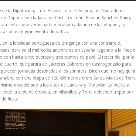
 de la Diputación, Ilmo. Francisco José Requejo, el Diputado de
 de Deportes de la Junta de Castilla y León, Enrique Sánchez-Guijo,
ntamientos que verán partir y acabar cada una de las etapas y los
ras de este gran evento deportivo.
o, en la localidad portuguesa de Bragança con una contrarreloj
ncias, para ya el miércoles adentrarse en España llegando a la línea d
 con hasta cinco puertos y tres tramos de pavé. El tercer día, por la
el cuarto, que partirá de Lácteras Cobreros en Castrogonzalo para
, parecen jornadas destinadas a los sprinters. Dicen que “no hay quin
ta Sanabria con una etapa de 120 kilómetros entre Santa Marta de Terra
urísimo encadenado a los altos de Ladiairo y Marabón. La Vuelta a
niendo la sede de Cobadú, en Villaralbo, y Toro, debiendo trepar por
de fiesta.