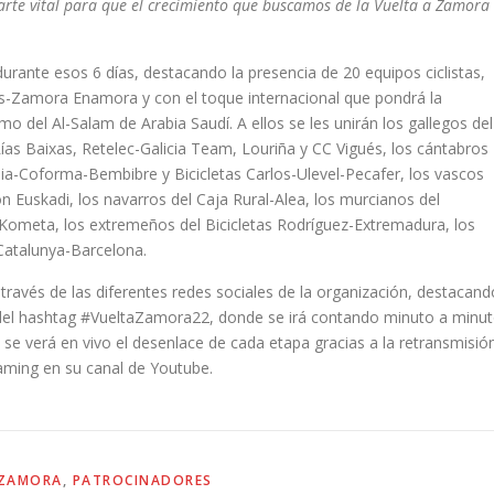
arte vital para que el crecimiento que buscamos de la Vuelta a Zamora
rante esos 6 días, destacando la presencia de 20 equipos ciclistas,
cas-Zamora Enamora y con el toque internacional que pondrá la
o del Al-Salam de Arabia Saudí. A ellos se les unirán los gallegos del
as Baixas, Retelec-Galicia Team, Louriña y CC Vigués, los cántabros
ia-Coforma-Bembibre y Bicicletas Carlos-Ulevel-Pecafer, los vascos
 Euskadi, los navarros del Caja Rural-Alea, los murcianos del
-Kometa, los extremeños del Bicicletas Rodríguez-Extremadura, los
 Catalunya-Barcelona.
través de las diferentes redes sociales de la organización, destacand
 del hashtag #VueltaZamora22, donde se irá contando minuto a minu
e verá en vivo el desenlace de cada etapa gracias a la retransmisió
eaming en su canal de Youtube.
 ZAMORA
,
PATROCINADORES