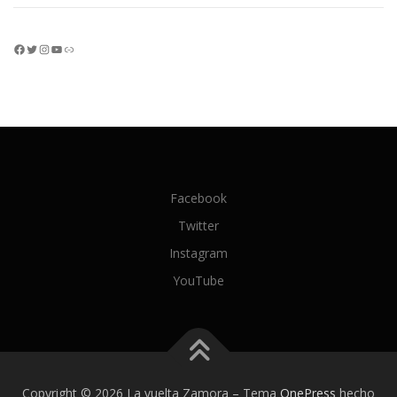
Facebook
Twitter
Instagram
YouTube
Enlace
Facebook
Twitter
Instagram
YouTube
Copyright © 2026 La vuelta Zamora
–
Tema
OnePress
hecho