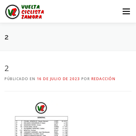
Saltar
al
Menú
contenido
LA VUELTA ZAMORA
CALENDARIO
NOTICIAS
2
LA VUELTA
LA VUELTA ZAMORA – EN DIRECTO
2
PÚBLICADO EN
16 DE JULIO DE 2023
POR
REDACCIÓN