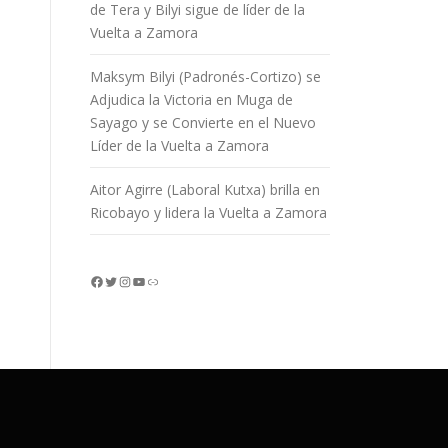
de Tera y Bilyi sigue de líder de la
Vuelta a Zamora
Maksym Bilyi (Padronés-Cortizo) se
Adjudica la Victoria en Muga de
Sayago y se Convierte en el Nuevo
Líder de la Vuelta a Zamora
Aitor Agirre (Laboral Kutxa) brilla en
Ricobayo y lidera la Vuelta a Zamora
Facebook
Twitter
Instagram
YouTube
Enlace