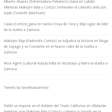
Alberto Álvarez (Extremadura-Pebetero) Gana en Lubián
Mientras Maksym Bilyi y Cortizo Defienden el Liderato ante Jon
Kade (Tenerife BikePoint)
Cavia (Cortizo) gana en Santa Croya de Tera y Bilyi sigue de líder
de la Vuelta a Zamora
Maksym Bilyi (Padronés-Cortizo) se Adjudica la Victoria en Muga
de Sayago y se Convierte en el Nuevo Líder de la Vuelta a
Zamora
Aitor Agirre (Laboral Kutxa) brilla en Ricobayo y lidera la Vuelta a
Zamora
Tweets by lavueltaazamora
Fields se impone en el doblete del Team California en Villalazán
mientras que Maksym Bilyi (Cortizo) culmina su triunfo en la