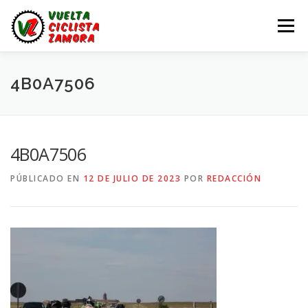
Saltar
al
Menú
contenido
LA VUELTA ZAMORA
CALENDARIO
NOTICIAS
4B0A7506
LA VUELTA
LA VUELTA ZAMORA – EN DIRECTO
4B0A7506
PÚBLICADO EN
12 DE JULIO DE 2023
POR
REDACCIÓN