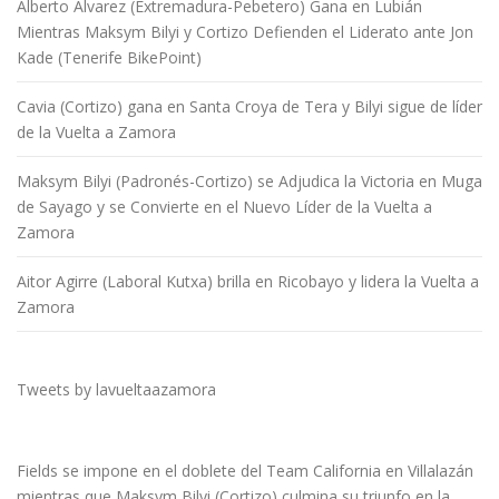
Alberto Álvarez (Extremadura-Pebetero) Gana en Lubián
Mientras Maksym Bilyi y Cortizo Defienden el Liderato ante Jon
Kade (Tenerife BikePoint)
Cavia (Cortizo) gana en Santa Croya de Tera y Bilyi sigue de líder
de la Vuelta a Zamora
Maksym Bilyi (Padronés-Cortizo) se Adjudica la Victoria en Muga
de Sayago y se Convierte en el Nuevo Líder de la Vuelta a
Zamora
Aitor Agirre (Laboral Kutxa) brilla en Ricobayo y lidera la Vuelta a
Zamora
Tweets by lavueltaazamora
Fields se impone en el doblete del Team California en Villalazán
mientras que Maksym Bilyi (Cortizo) culmina su triunfo en la