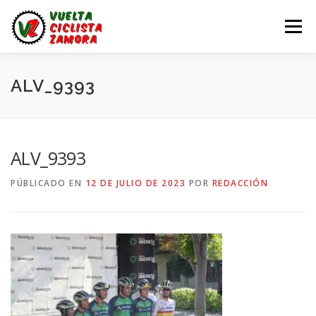
Saltar
al
Menú
contenido
LA VUELTA ZAMORA
CALENDARIO
NOTICIAS
ALV_9393
LA VUELTA
LA VUELTA ZAMORA – EN DIRECTO
ALV_9393
PÚBLICADO EN
12 DE JULIO DE 2023
POR
REDACCIÓN