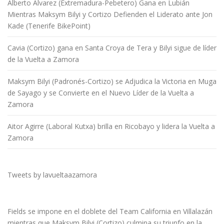
Alberto Álvarez (Extremadura-Pebetero) Gana en Lubián
Mientras Maksym Bilyi y Cortizo Defienden el Liderato ante Jon
Kade (Tenerife BikePoint)
Cavia (Cortizo) gana en Santa Croya de Tera y Bilyi sigue de líder
de la Vuelta a Zamora
Maksym Bilyi (Padronés-Cortizo) se Adjudica la Victoria en Muga
de Sayago y se Convierte en el Nuevo Líder de la Vuelta a
Zamora
Aitor Agirre (Laboral Kutxa) brilla en Ricobayo y lidera la Vuelta a
Zamora
Tweets by lavueltaazamora
Fields se impone en el doblete del Team California en Villalazán
mientras que Maksym Bilyi (Cortizo) culmina su triunfo en la