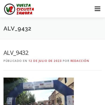
Saltar
al
Menú
contenido
LA VUELTA ZAMORA
CALENDARIO
NOTICIAS
ALV_9432
LA VUELTA
LA VUELTA ZAMORA – EN DIRECTO
ALV_9432
PÚBLICADO EN
12 DE JULIO DE 2023
POR
REDACCIÓN