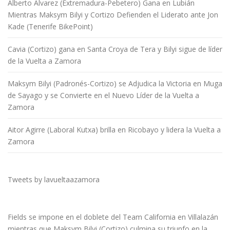
Alberto Álvarez (Extremadura-Pebetero) Gana en Lubián
Mientras Maksym Bilyi y Cortizo Defienden el Liderato ante Jon
Kade (Tenerife BikePoint)
Cavia (Cortizo) gana en Santa Croya de Tera y Bilyi sigue de líder
de la Vuelta a Zamora
Maksym Bilyi (Padronés-Cortizo) se Adjudica la Victoria en Muga
de Sayago y se Convierte en el Nuevo Líder de la Vuelta a
Zamora
Aitor Agirre (Laboral Kutxa) brilla en Ricobayo y lidera la Vuelta a
Zamora
Tweets by lavueltaazamora
Fields se impone en el doblete del Team California en Villalazán
mientras que Maksym Bilyi (Cortizo) culmina su triunfo en la