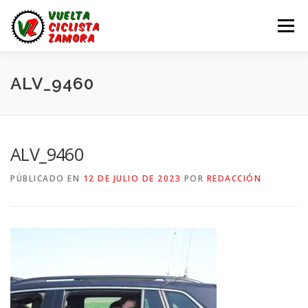
Saltar
al
Menú
contenido
LA VUELTA ZAMORA
CALENDARIO
NOTICIAS
ALV_9460
LA VUELTA
LA VUELTA ZAMORA – EN DIRECTO
ALV_9460
PÚBLICADO EN
12 DE JULIO DE 2023
POR
REDACCIÓN