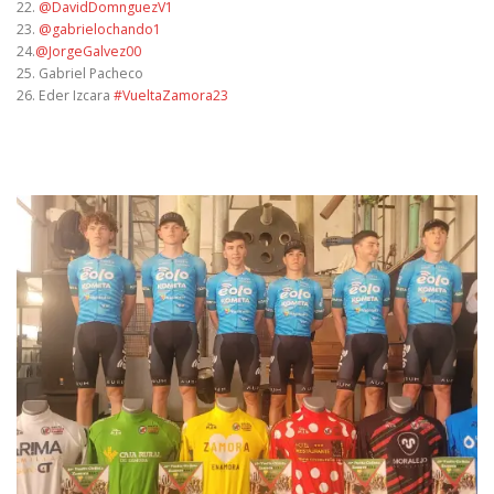
22.
@DavidDomnguezV1
23.
@gabrielochando1
24.
@JorgeGalvez00
25. Gabriel Pacheco
26. Eder Izcara
#VueltaZamora23