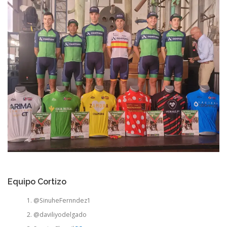
Equipo Cortizo
@SinuheFernndez1
@daviliyodelgado