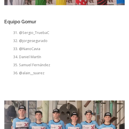
Equipo Gomur
@Sergio_TruebaC
@jorgesegurado
@NanoCavia
Daniel Martín
Samuel Fernández
@alain__suarez