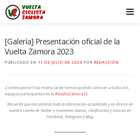
Saltar
al
Menú
contenido
LA VUELTA ZAMORA
CALENDARIO
NOTICIAS
[Galería] Presentación oficial de la
Vuelta Zamora 2023
LA VUELTA
LA VUELTA ZAMORA – EN DIRECTO
PÚBLICADO EN
11 DE JULIO DE 2023
POR
REDACCIÓN
¡Comenzamos! Esta misma tarde hemos podido conocer a todos los
equipos participantes en la
#VueltaZamora23
.
Recuerda que encontrarás toda la información actualizada y en directo en
nuestra cuenta de Twitter y resumenes diarios, clasificación y noticias en
Facebook, Instagram y Blog.