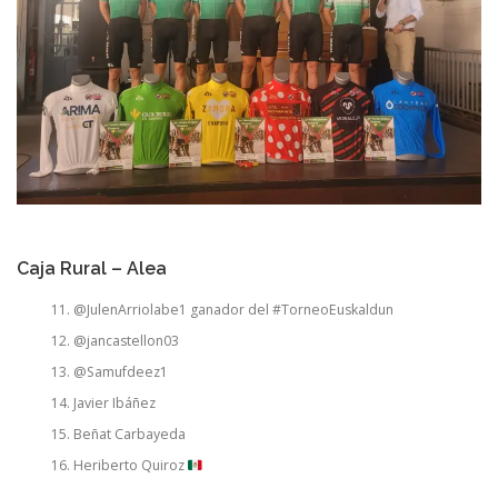
Caja Rural – Alea
@JulenArriolabe1 ganador del #TorneoEuskaldun
@jancastellon03
@Samufdeez1
Javier Ibáñez
Beñat Carbayeda
Heriberto Quiroz