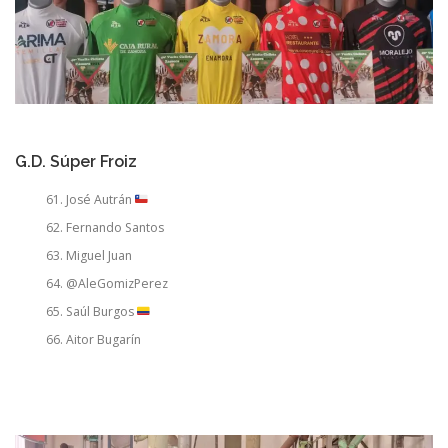
G.D. Súper Froiz
José Autrán
Fernando Santos
Miguel Juan
@AleGomizPerez
Saúl Burgos
Aitor Bugarín