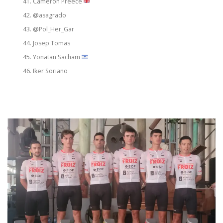
Cameron Preece
@asagrado
@Pol_Her_Gar
Josep Tomas
Yonatan Sacham
Iker Soriano