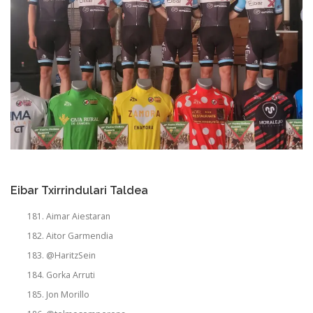
Eibar Txirrindulari Taldea
Aimar Aiestaran
Aitor Garmendia
@HaritzSein
Gorka Arruti
Jon Morillo