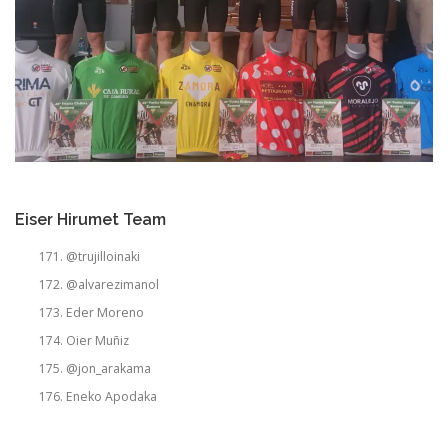
Eiser Hirumet Team
@trujilloinaki
@alvarezimanol
Eder Moreno
Oier Muñiz
@jon_arakama
Eneko Apodaka