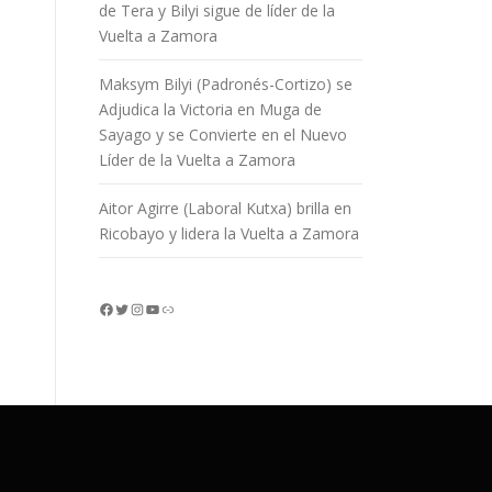
de Tera y Bilyi sigue de líder de la
Vuelta a Zamora
Maksym Bilyi (Padronés-Cortizo) se
Adjudica la Victoria en Muga de
Sayago y se Convierte en el Nuevo
Líder de la Vuelta a Zamora
Aitor Agirre (Laboral Kutxa) brilla en
Ricobayo y lidera la Vuelta a Zamora
Facebook
Twitter
Instagram
YouTube
Enlace