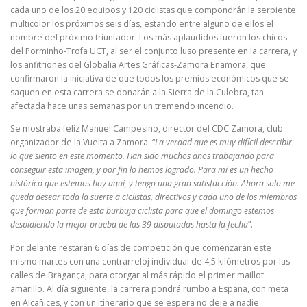
cada uno de los 20 equipos y 120 ciclistas que compondrán la serpiente
multicolor los próximos seis días, estando entre alguno de ellos el
nombre del próximo triunfador. Los más aplaudidos fueron los chicos
del Porminho-Trofa UCT, al ser el conjunto luso presente en la carrera, y
los anfitriones del Globalia Artes Gráficas-Zamora Enamora, que
confirmaron la iniciativa de que todos los premios económicos que se
saquen en esta carrera se donarán a la Sierra de la Culebra, tan
afectada hace unas semanas por un tremendo incendio.
Se mostraba feliz Manuel Campesino, director del CDC Zamora, club
organizador de la Vuelta a Zamora: “
La verdad que es muy difícil describir
lo que siento en este momento. Han sido muchos años trabajando para
conseguir esta imagen, y por fin lo hemos logrado. Para mí es un hecho
histórico que estemos hoy aquí, y tengo una gran satisfacción. Ahora solo me
queda desear toda la suerte a ciclistas, directivos y cada uno de los miembros
que forman parte de esta burbuja ciclista para que el domingo estemos
despidiendo la mejor prueba de las 39 disputadas hasta la fecha
”.
Por delante restarán 6 días de competición que comenzarán este
mismo martes con una contrarreloj individual de 4,5 kilómetros por las
calles de Bragança, para otorgar al más rápido el primer maillot
amarillo. Al día siguiente, la carrera pondrá rumbo a España, con meta
en Alcañices, y con un itinerario que se espera no deje a nadie