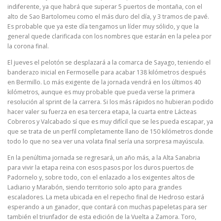
indiferente, ya que habrá que superar 5 puertos de montaña, con el
alto de Sao Bartolomeu como el más duro del día, y 3 tramos de pavé.
Es probable que ya este día tengamos un líder muy sólido, y que la
general quede clarificada con los nombres que estarán en la pelea por
la corona final.
El jueves el pelotón se desplazará a la comarca de Sayago, teniendo el
banderazo inicial en Fermoselle para acabar 138 kilómetros después
en Bermillo. Lo más exigente de la jornada vendrá en los últimos 40
kilómetros, aunque es muy probable que pueda verse la primera
resolución al sprint de la carrera. Si los más rápidos no hubieran podido
hacer valer su fuerza en esa tercera etapa, la cuarta entre Lácteas
Cobreros y Valcabado sí que es muy difícil que se les pueda escapar, ya
que se trata de un perfil completamente llano de 150 kilómetros donde
todo lo que no sea ver una volata final sería una sorpresa mayúscula.
En la penúltima jornada se regresará, un año más, a la Alta Sanabria
para vivir la etapa reina con esos pasos por los duros puertos de
Padornelo y, sobre todo, con el enlazado a los exigentes altos de
Ladiario y Marabón, siendo territorio solo apto para grandes
escaladores. La meta ubicada en el repecho final de Hedroso estará
esperando a un ganador, que contará con muchas papeletas para ser
también el triunfador de esta edición de la Vuelta a Zamora. Toro,