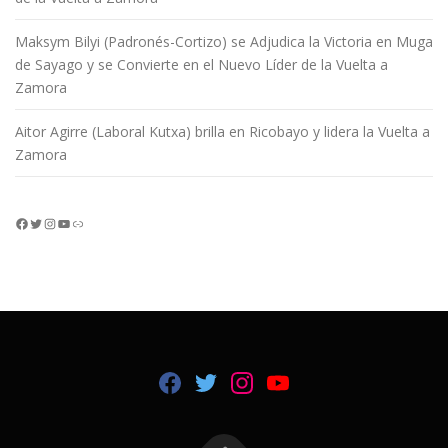
Maksym Bilyi (Padronés-Cortizo) se Adjudica la Victoria en Muga
de Sayago y se Convierte en el Nuevo Líder de la Vuelta a
Zamora
Aitor Agirre (Laboral Kutxa) brilla en Ricobayo y lidera la Vuelta a
Zamora
Facebook
Twitter
Instagram
YouTube
Enlace
F
T
I
Y
a
w
n
o
c
i
s
u
e
t
t
T
b
t
a
u