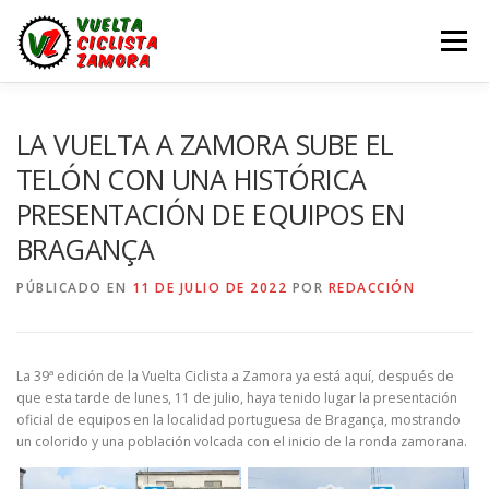
Saltar
al
Menú
contenido
LA VUELTA ZAMORA
CALENDARIO
NOTICIAS
LA VUELTA A ZAMORA SUBE EL
TELÓN CON UNA HISTÓRICA
PRESENTACIÓN DE EQUIPOS EN
LA VUELTA
LA VUELTA ZAMORA – EN DIRECTO
BRAGANÇA
PÚBLICADO EN
11 DE JULIO DE 2022
POR
REDACCIÓN
La 39ª edición de la Vuelta Ciclista a Zamora ya está aquí, después de
que esta tarde de lunes, 11 de julio, haya tenido lugar la presentación
oficial de equipos en la localidad portuguesa de Bragança, mostrando
un colorido y una población volcada con el inicio de la ronda zamorana.