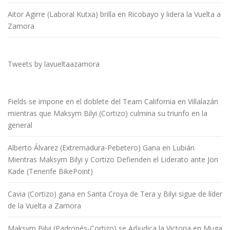
Aitor Agirre (Laboral Kutxa) brilla en Ricobayo y lidera la Vuelta a
Zamora
Tweets by lavueltaazamora
Fields se impone en el doblete del Team California en Villalazán
mientras que Maksym Bilyi (Cortizo) culmina su triunfo en la
general
Alberto Álvarez (Extremadura-Pebetero) Gana en Lubián
Mientras Maksym Bilyi y Cortizo Defienden el Liderato ante Jon
Kade (Tenerife BikePoint)
Cavia (Cortizo) gana en Santa Croya de Tera y Bilyi sigue de líder
de la Vuelta a Zamora
Maksym Bilyi (Padronés-Cortizo) se Adjudica la Victoria en Muga