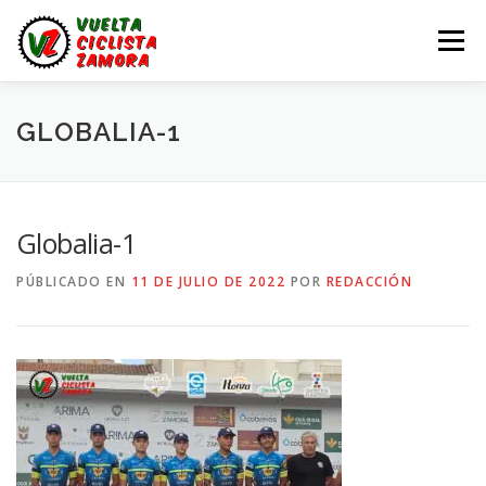
Saltar
al
Menú
contenido
LA VUELTA ZAMORA
CALENDARIO
NOTICIAS
GLOBALIA-1
LA VUELTA
LA VUELTA ZAMORA – EN DIRECTO
Globalia-1
PÚBLICADO EN
11 DE JULIO DE 2022
POR
REDACCIÓN