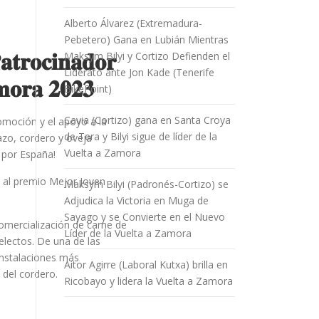
Alberto Álvarez (Extremadura-
Pebetero) Gana en Lubián Mientras
𝐜𝐢𝐧𝐚𝐝𝐨𝐫
Maksym Bilyi y Cortizo Defienden el
Liderato ante Jon Kade (Tenerife
𝐦𝐨𝐫𝐚 𝟐𝟎𝟐𝟑
BikePoint)
Cavia (Cortizo) gana en Santa Croya
omoción y el apoyo a la
de Tera y Bilyi sigue de líder de la
zo, cordero y oveja
Vuelta a Zamora
 por España!
a al premio Mejor Joven
Maksym Bilyi (Padronés-Cortizo) se
Adjudica la Victoria en Muga de
Sayago y se Convierte en el Nuevo
omercialización de carne de
Líder de la Vuelta a Zamora
electos. De una de las
instalaciones más
Aitor Agirre (Laboral Kutxa) brilla en
 del cordero.
Ricobayo y lidera la Vuelta a Zamora