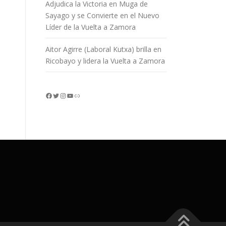
Adjudica la Victoria en Muga de
Sayago y se Convierte en el Nuevo
Líder de la Vuelta a Zamora
Aitor Agirre (Laboral Kutxa) brilla en
Ricobayo y lidera la Vuelta a Zamora
Facebook
Twitter
Instagram
YouTube
Enlace