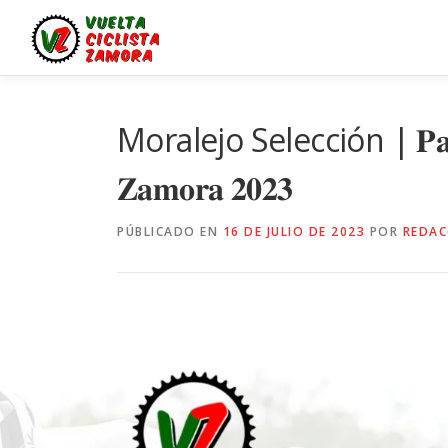
Saltar
al
contenido
Moralejo Selección | 𝐏𝐚𝐭𝐫𝐨𝐜𝐢
𝐙𝐚𝐦𝐨𝐫𝐚 𝟐𝟎𝟐𝟑
PÚBLICADO EN
16 DE JULIO DE 2023
POR
REDAC