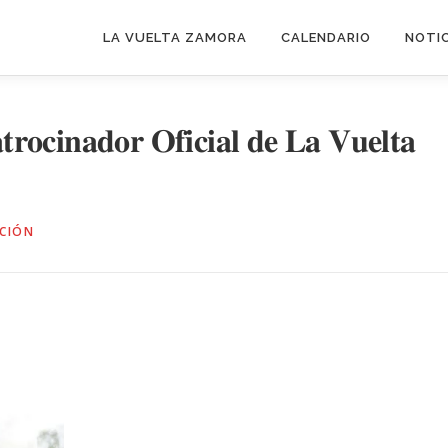
LA VUELTA ZAMORA
CALENDARIO
NOTI
𝐚𝐝𝐨𝐫 𝐎𝐟𝐢𝐜𝐢𝐚𝐥 𝐝𝐞 𝐋𝐚 𝐕𝐮𝐞𝐥𝐭𝐚
CIÓN