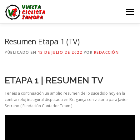
Saltar
al
Menú
contenido
LA VUELTA ZAMORA
CALENDARIO
NOTICIAS
Resumen Etapa 1 (TV)
PÚBLICADO EN
13 DE JULIO DE 2022
POR
REDACCIÓN
LA VUELTA
LA VUELTA ZAMORA – EN DIRECTO
ETAPA 1 | RESUMEN TV
Tenéis a continuación un amplio resumen de lo sucedido hoy en la
contrarreloj inaugural disputada en Bragança con victoria para Javier
Serrano ( Fundación Contador Team )