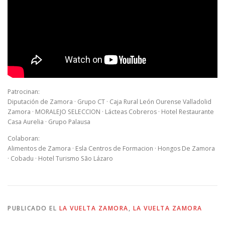
Patrocinan:
Diputación de Zamora · Grupo CT · Caja Rural León Ourense Valladolid
Zamora · MORALEJO SELECCION · Lácteas Cobreros · Hotel Restaurante
Casa Aurelia · Grupo Palausa
Colaboran:
Alimentos de Zamora · Esla Centros de Formacion · Hongos De Zamora
· Cobadu · Hotel Turismo São Lázaro
PUBLICADO EL
LA VUELTA ZAMORA
,
LA VUELTA ZAMORA