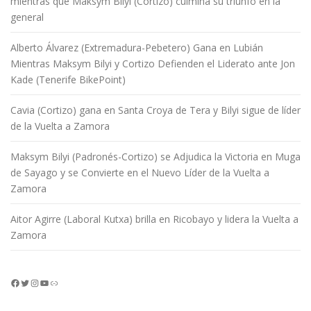
mientras que Maksym Bilyi (Cortizo) culmina su triunfo en la
general
Alberto Álvarez (Extremadura-Pebetero) Gana en Lubián
Mientras Maksym Bilyi y Cortizo Defienden el Liderato ante Jon
Kade (Tenerife BikePoint)
Cavia (Cortizo) gana en Santa Croya de Tera y Bilyi sigue de líder
de la Vuelta a Zamora
Maksym Bilyi (Padronés-Cortizo) se Adjudica la Victoria en Muga
de Sayago y se Convierte en el Nuevo Líder de la Vuelta a
Zamora
Aitor Agirre (Laboral Kutxa) brilla en Ricobayo y lidera la Vuelta a
Zamora
Facebook
Twitter
Instagram
YouTube
Enlace