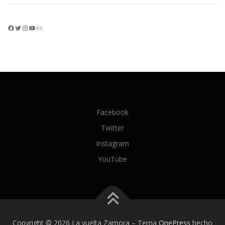
Facebook
Twitter
Instagram
YouTube
Enlace
Facebook
Twitter
Instagram
YouTube
Copyright © 2026 La vuelta Zamora
–
Tema
OnePress
hecho