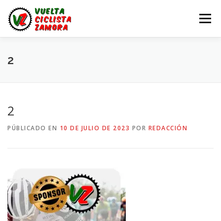
Saltar
al
Menú
contenido
LA VUELTA ZAMORA
CALENDARIO
NOTICIAS
2
LA VUELTA
LA VUELTA ZAMORA – EN DIRECTO
2
PÚBLICADO EN
10 DE JULIO DE 2023
POR
REDACCIÓN