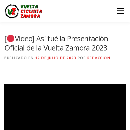
Saltar
al
Menú
contenido
LA VUELTA ZAMORA
CALENDARIO
NOTICIAS
[
Video] Así fué la Presentación
Oficial de la Vuelta Zamora 2023
LA VUELTA
LA VUELTA ZAMORA – EN DIRECTO
PÚBLICADO EN
12 DE JULIO DE 2023
POR
REDACCIÓN