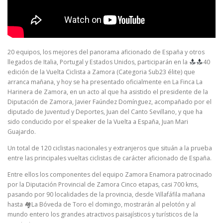
20 equipos, los mejores del panorama aficionado de España y otros
llegados de Italia, Portugal y Estados Unidos, participarán en la
40
edición de la Vuelta Ciclista a Zamora (Categoria Sub23 élite) que
arranca mañana, y hoy se ha presentado oficialmente en La Finca La
Harinera de Zamora, en un acto al que ha asistido el presidente de la
Diputación de Zamora, Javier Faúndez Domínguez, acompañado por el
diputado de Juventud y Deportes, Juan del Canto Sevillano, y que ha
sido conducido por el speaker de la Vuelta a España, Juan Mari
Guajardo.
Un total de 120 ciclistas nacionales y extranjeros que situán a la prueba
entre las principales vueltas ciclistas de carácter aficionado de España.
Entre ellos los componentes del equipo Zamora Enamora patrocinado
por la Diputación Provincial de Zamora Cinco etapas, casi 700 kms,
pasando por 90 localidades de la provincia, desde Villafáfila mañana
hasta 🏘La Bóveda de Toro el domingo, mostrarán al pelotón y al
mundo entero los grandes atractivos paisajísticos y turísticos de la